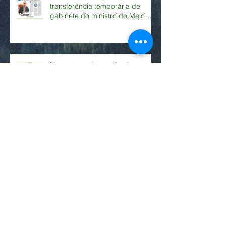
Setor Florestal apoia
transferência temporária de
gabinete do ministro do Meio
Ambiente ao Pará
Nova etapa da gestão do
governo federal no combate ao
desmatamento ilegal .
Juízes federais do Pará e
Amazonas mandam PF liberar
material apreendido em
operação
Juíza manda PF devolver