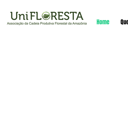
Home
Qu